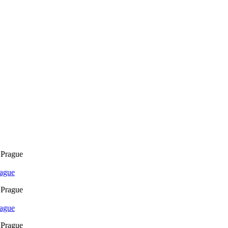
rague
rague