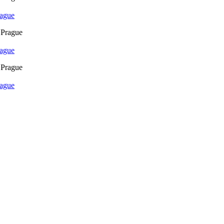
rague
rague
rague